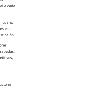
al a cada
, cuero,
les ese
stinción.
orar
grabadas,
titivos,
ucto es