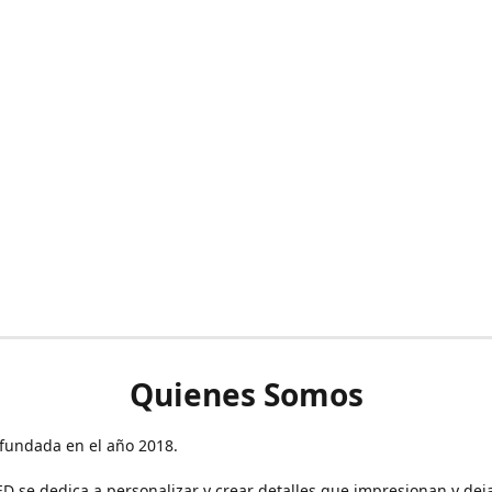
Quienes Somos
fundada en el año 2018.
 se dedica a personalizar y crear detalles que impresionan y dej