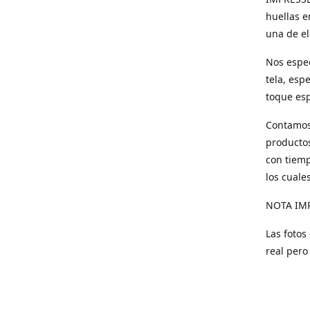
huellas e
una de el
Nos espec
tela, esp
toque esp
Contamos 
productos
con tiemp
los cuale
NOTA IM
Las fotos
real pero