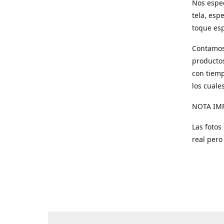
Nos espec
tela, esp
toque esp
Contamos 
productos
con tiemp
los cuale
NOTA IM
Las fotos
real pero