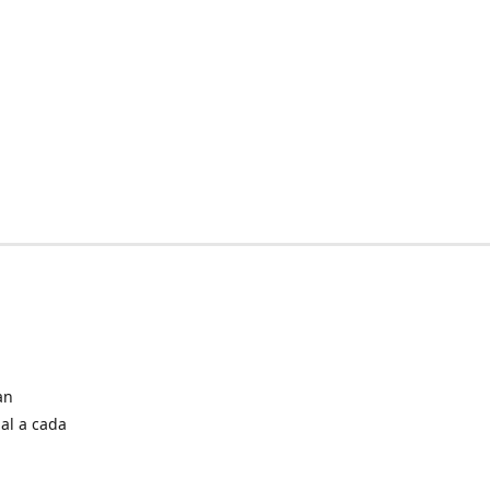
an
al a cada