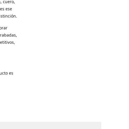
, cuero,
les ese
stinción.
orar
grabadas,
titivos,
ucto es