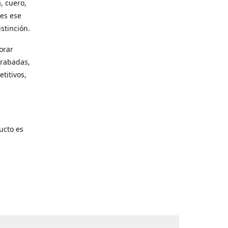
, cuero,
les ese
stinción.
orar
grabadas,
titivos,
ucto es