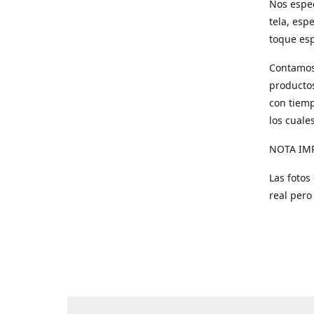
Nos espec
tela, esp
toque esp
Contamos 
productos
con tiemp
los cuale
NOTA IM
Las fotos
real pero