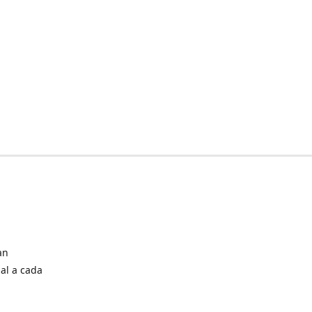
an
al a cada