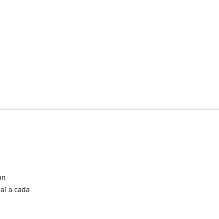
an
al a cada