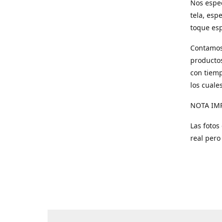
Nos espec
tela, esp
toque esp
Contamos 
productos
con tiemp
los cuale
NOTA IM
Las fotos
real pero