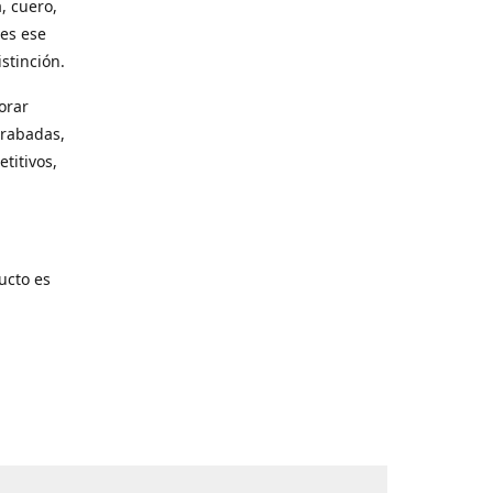
, cuero,
les ese
stinción.
orar
grabadas,
titivos,
ucto es