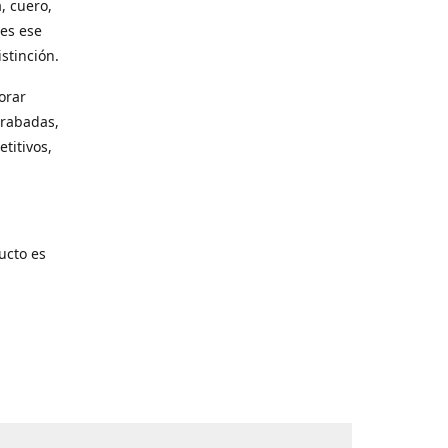
, cuero,
les ese
stinción.
orar
grabadas,
titivos,
ucto es