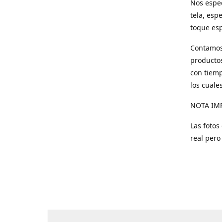
Nos espec
tela, esp
toque esp
Contamos 
productos
con tiemp
los cuale
NOTA IM
Las fotos
real pero