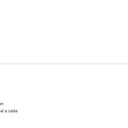
an
al a cada