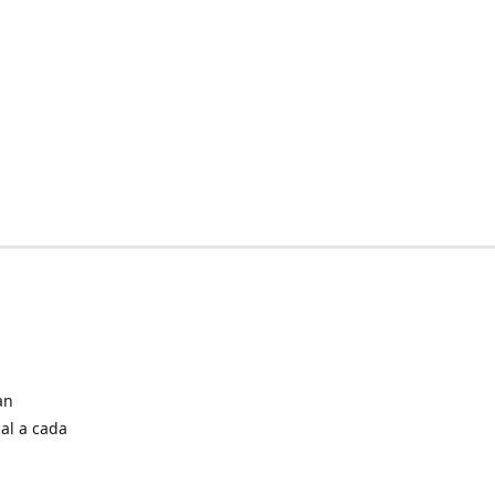
an
al a cada