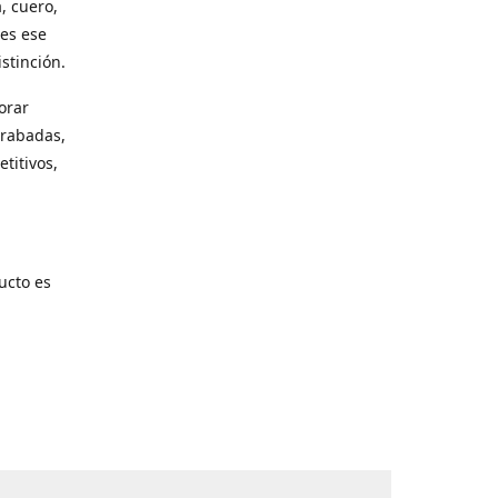
, cuero,
les ese
stinción.
orar
grabadas,
titivos,
ucto es