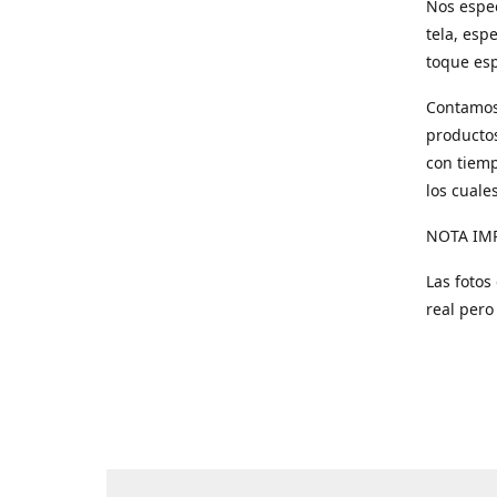
Nos espec
tela, esp
toque esp
Contamos 
productos
con tiemp
los cuale
NOTA IM
Las fotos
real pero