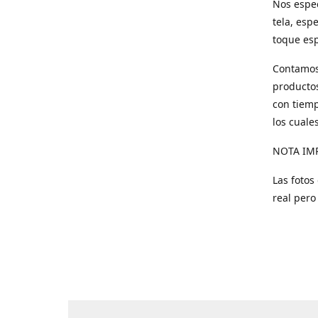
Nos espec
tela, esp
toque esp
Contamos 
productos
con tiemp
los cuale
NOTA IM
Las fotos
real pero