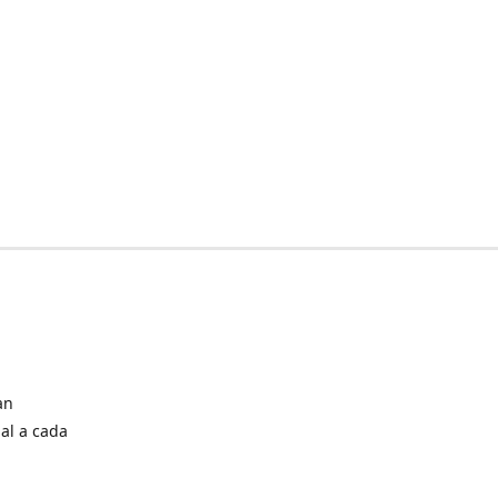
an
al a cada