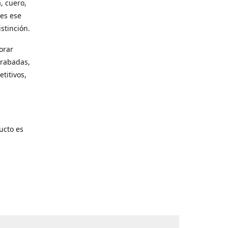
, cuero,
les ese
stinción.
orar
grabadas,
titivos,
ucto es