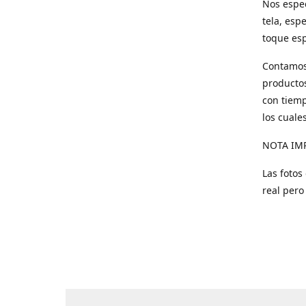
Nos espec
tela, esp
toque esp
Contamos 
productos
con tiemp
los cuale
NOTA IM
Las fotos
real pero