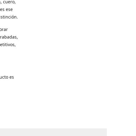
, cuero,
les ese
stinción.
orar
grabadas,
titivos,
ucto es