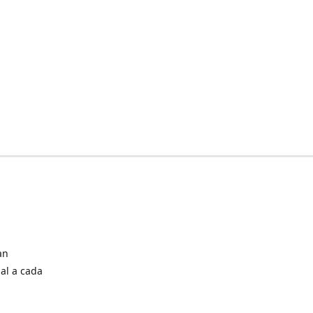
an
al a cada