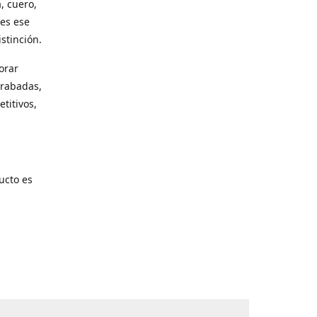
, cuero,
les ese
stinción.
orar
grabadas,
titivos,
ucto es