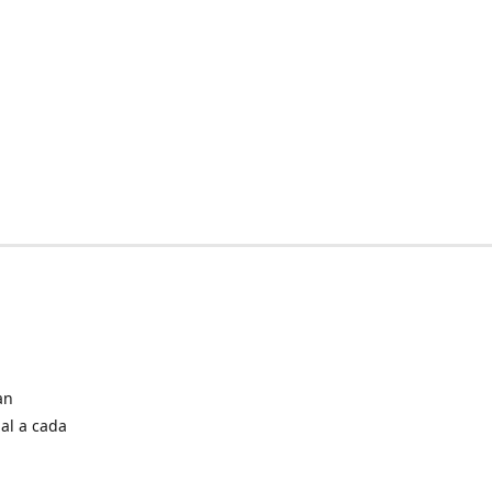
an
al a cada