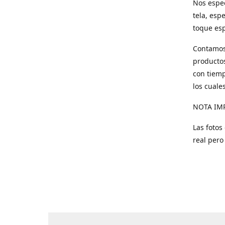
Nos espec
tela, esp
toque esp
Contamos 
productos
con tiemp
los cuale
NOTA IM
Las fotos
real pero