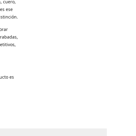
, cuero,
les ese
stinción.
orar
grabadas,
titivos,
ucto es