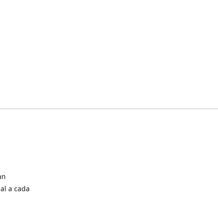
an
al a cada