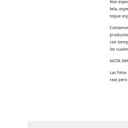
Nos espec
tela, esp
toque esp
Contamos 
productos
con tiemp
los cuale
NOTA IM
Las fotos
real pero