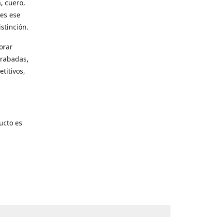
, cuero,
les ese
stinción.
orar
grabadas,
titivos,
ucto es