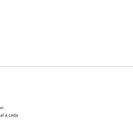
an
al a cada