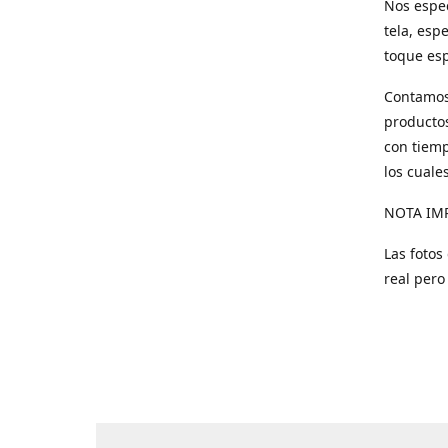
Nos espec
tela, esp
toque esp
Contamos 
productos
con tiemp
los cuale
NOTA IM
Las fotos
real pero