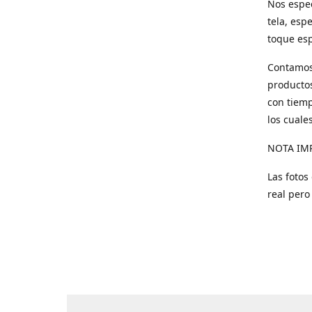
Nos espec
tela, esp
toque esp
Contamos 
productos
con tiemp
los cuale
NOTA IM
Las fotos
real pero