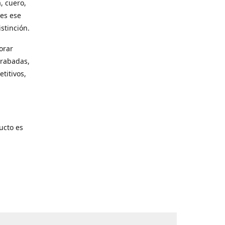
, cuero,
les ese
stinción.
orar
grabadas,
titivos,
ucto es