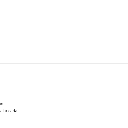
an
al a cada