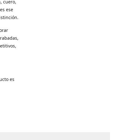
, cuero,
les ese
stinción.
orar
grabadas,
titivos,
ucto es