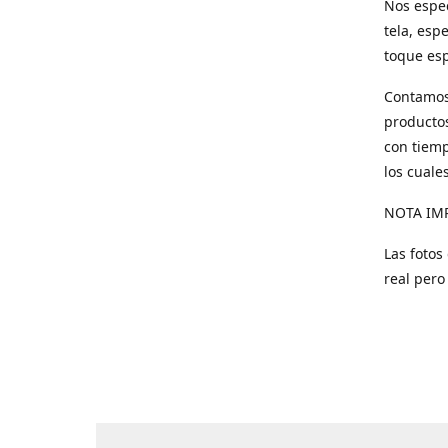
Nos espec
tela, esp
toque esp
Contamos 
productos
con tiemp
los cuale
NOTA IM
Las fotos
real pero