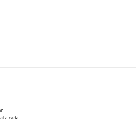
an
al a cada